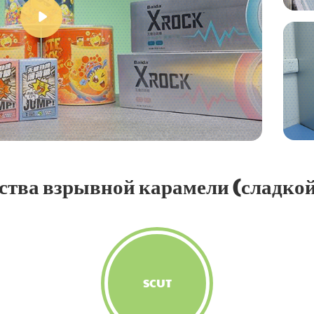
тва взрывной карамели (сладко
SCUT