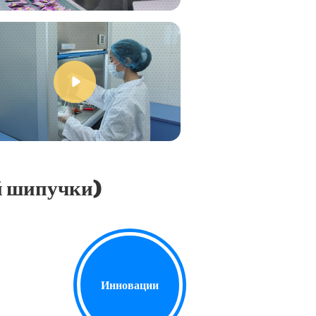
й шипучки)
Инновации