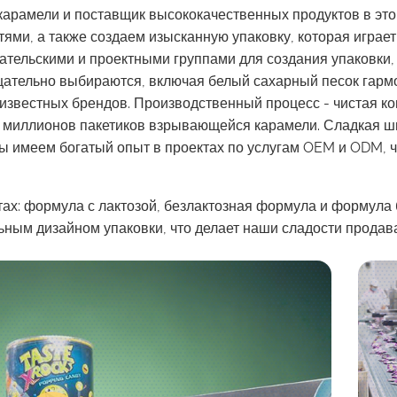
 карамели и поставщик высококачественных продуктов в эт
тями, а также создаем изысканную упаковку, которая игра
тельскими и проектными группами для создания упаковки,
щательно выбираются, включая белый сахарный песок гар
известных брендов. Производственный процесс - чистая ко
 5 миллионов пакетиков взрывающейся карамели. Сладкая ш
 мы имеем богатый опыт в проектах по услугам OEM и ODM,
тах: формула с лактозой, безлактозная формула и формула
льным дизайном упаковки, что делает наши сладости прода