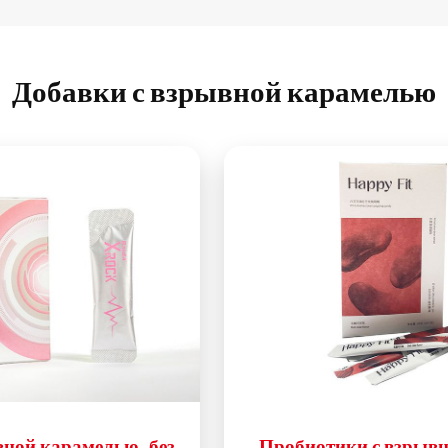
Добавки с взрывной карамелью
вной карамелью, без
Пробиотики с взрыв