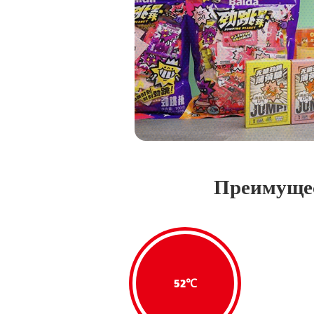
Преимущес
52℃