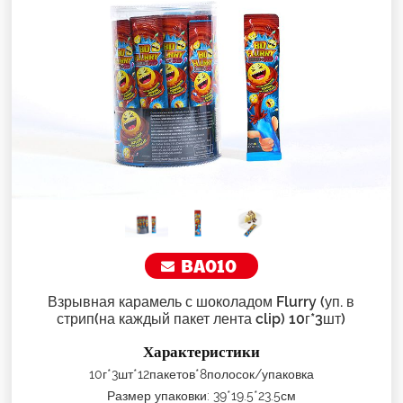
BA010
Взрывная карамель с шоколадом Flurry (уп. в
стрип(на каждый пакет лента clip) 10г*3шт)
Характеристики
10г*3шт*12пакетов*8полосок/упаковка
Размер упаковки: 39*19.5*23.5см